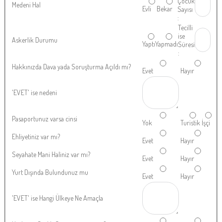
Çocuk
Medeni Hal
Evli
Bekar
Sayısı
:
Tecilli
ise
Askerlik Durumu
Yaptı
Yapmadı
Süresi
:
Hakkınızda Dava yada Soruşturma Açıldı mı?
Evet
Hayır
'EVET' ise nedeni
Pasaportunuz varsa cinsi
Yok
Turistik
İşçi
Ehliyetiniz var mı?
Evet
Hayır
Seyahate Mani Haliniz var mı?
Evet
Hayır
Yurt Dışında Bulundunuz mu
Evet
Hayır
'EVET' ise Hangi Ülkeye Ne Amaçla