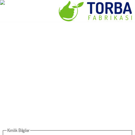
ЧЕЛОВЕЧЕСКИЕ
MENU
ДОМОЙ
РЕСУРСЫ
О
НАС
ПРОДУКТЫ
СТАНЬТЕ
НАШИМ
ПАРТНЕРОМ
КОНТАКТ
ИНСТИТУЦИОНАЛЬНАЯ
ПОЛЕЗНЫЕ
ССЫЛКИ
Kimlik Bilgiler
ЧЕЛОВЕЧЕСКИЕ